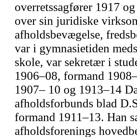
overretssagfører 1917 og
over sin juridiske virkso
afholdsbevægelse, freds
var i gymnasietiden medst
skole, var sekretær i stu
1906–08, formand 1908–1
1907– 10 og 1913–14 D
afholdsforbunds blad D.S
formand 1911–13. Han s
afholdsforenings hovedb