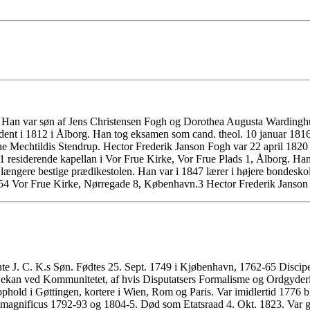
. Han var søn af Jens Christensen Fogh og Dorothea Augusta Wardinghu
nt i 1812 i Ålborg. Han tog eksamen som cand. theol. 10 januar 1816
the Mechtildis Stendrup. Hector Frederik Janson Fogh var 22 april 1820
 residerende kapellan i Vor Frue Kirke, Vor Frue Plads 1, Ålborg. Han
længere bestige prædikestolen. Han var i 1847 lærer i højere bondesko
4 Vor Frue Kirke, Nørregade 8, København.3 Hector Frederik Janson Fo
nte J. C. K.s Søn. Fødtes 25. Sept. 1749 i Kjøbenhavn, 1762-65 Discip
an ved Kommunitetet, af hvis Disputatsers Formalisme og Ordgyderi h
old i Gøttingen, kortere i Wien, Rom og Paris. Var imidlertid 1776 ble
agnificus 1792-93 og 1804-5. Død som Etatsraad 4. Okt. 1823. Var gif