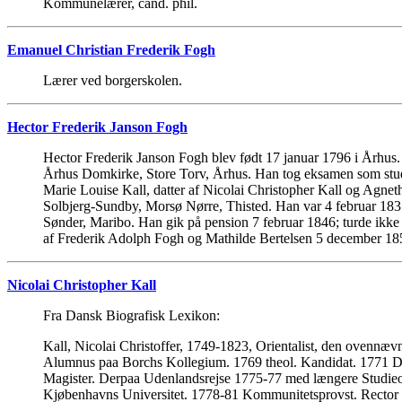
Kommunelærer, cand. phil.
Emanuel Christian Frederik Fogh
Lærer ved borgerskolen.
Hector Frederik Janson Fogh
Hector Frederik Janson Fogh blev født 17 januar 1796 i Århus
Århus Domkirke, Store Torv, Århus. Han tog eksamen som stude
Marie Louise Kall, datter af Nicolai Christopher Kall og Agne
Solbjerg-Sundby, Morsø Nørre, Thisted. Han var 4 februar 1831
Sønder, Maribo. Han gik på pension 7 februar 1846; turde ikke 
af Frederik Adolph Fogh og Mathilde Bertelsen 5 december 185
Nicolai Christopher Kall
Fra Dansk Biografisk Lexikon:
Kall, Nicolai Christoffer, 1749-1823, Orientalist, den ovennæv
Alumnus paa Borchs Kollegium. 1769 theol. Kandidat. 1771 Dek
Magister. Derpaa Udenlandsrejse 1775-77 med længere Studieoph
Kjøbenhavns Universitet. 1778-81 Kommunitetsprovst. Rector m