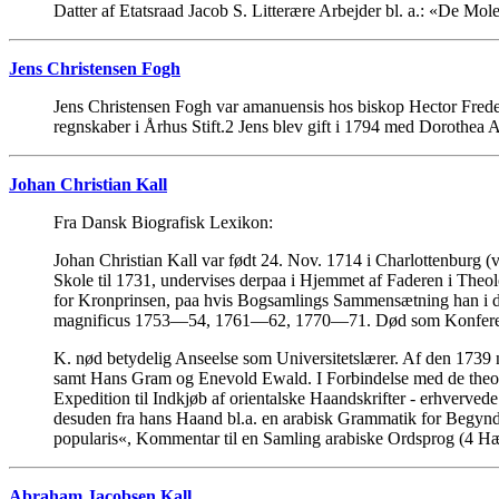
Datter af Etatsraad Jacob S. Litterære Arbejder bl. a.: «De 
Jens Christensen Fogh
Jens Christensen Fogh var amanuensis hos biskop Hector Frede
regnskaber i Århus Stift.2 Jens blev gift i 1794 med Dorothea
Johan Christian Kall
Fra Dansk Biografisk Lexikon:
Johan Christian Kall var født 24. Nov. 1714 i Charlottenburg (
Skole til 1731, undervises derpaa i Hjemmet af Faderen i Theolo
for Kronprinsen, paa hvis Bogsamlings Sammensætning han i den
magnificus 1753—54, 1761—62, 1770—71. Død som Konferensraa
K. nød betydelig Anseelse som Universitetslærer. Af den 1739
samt Hans Gram og Enevold Ewald. I Forbindelse med de theologi
Expedition til Indkjøb af orientalske Haandskrifter - erhvervede
desuden fra hans Haand bl.a. en arabisk Grammatik for Begyn
popularis«, Kommentar til en Samling arabiske Ordsprog (4 
Abraham Jacobsen Kall