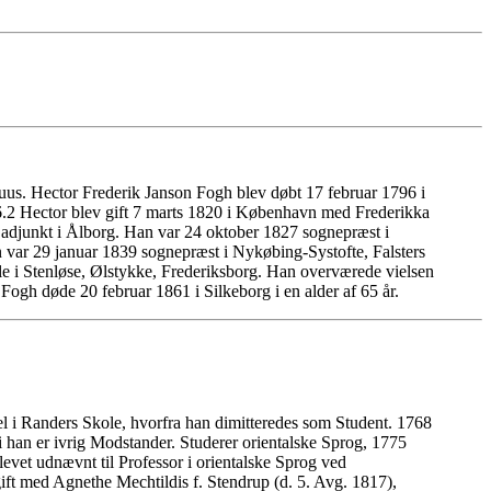
us. Hector Frederik Janson Fogh blev døbt 17 februar 1796 i
.2 Hector blev gift 7 marts 1820 i København med Frederikka
 adjunkt i Ålborg. Han var 24 oktober 1827 sognepræst i
 var 29 januar 1839 sognepræst i Nykøbing-Systofte, Falsters
le i Stenløse, Ølstykke, Frederiksborg. Han overværede vielsen
gh døde 20 februar 1861 i Silkeborg i en alder af 65 år.
el i Randers Skole, hvorfra han dimitteredes som Student. 1768
an er ivrig Modstander. Studerer orientalske Sprog, 1775
vet udnævnt til Professor i orientalske Sprog ved
t med Agnethe Mechtildis f. Stendrup (d. 5. Avg. 1817),