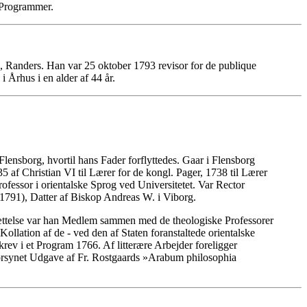
 Programmer.
 Randers. Han var 25 oktober 1793 revisor for de publique
Århus i en alder af 44 år.
lensborg, hvortil hans Fader forflyttedes. Gaar i Flensborg
 af Christian VI til Lærer for de kongl. Pager, 1738 til Lærer
essor i orientalske Sprog ved Universitetet. Var Rector
791), Datter af Biskop Andreas W. i Viborg.
sættelse var han Medlem sammen med de theologiske Professorer
lation af de - ved den af Staten foranstaltede orientalske
krev i et Program 1766. Af litterære Arbejder foreligger
orsynet Udgave af Fr. Rostgaards »Arabum philosophia