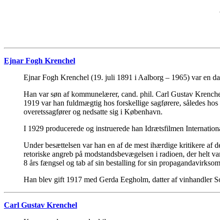
Ejnar Fogh Krenchel
Ejnar Fogh Krenchel (19. juli 1891 i Aalborg – 1965) var en da
Han var søn af kommunelærer, cand. phil. Carl Gustav Krenchel
1919 var han fuldmægtig hos forskellige sagførere, således hos
overetssagfører og nedsatte sig i København.
I 1929 producerede og instruerede han Idrætsfilmen Internation
Under besættelsen var han en af de mest ihærdige kritikere af 
retoriske angreb på modstandsbevægelsen i radioen, der helt var
8 års fængsel og tab af sin bestalling for sin propagandavirkso
Han blev gift 1917 med Gerda Eegholm, datter af vinhandler S
Carl Gustav Krenchel