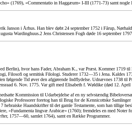
Molecho» (1769), «Commentatio in Haggæum» I-III (1771-73) samt nogle
rik Janson i Århus. Han blev døbt 24 september 1752 i Fårup, Nørhald,
 Augusta Wardinghuus.2 Jens Christensen Fogh døde 16 september 1797 i 
ved Berlin), hvor hans Fader, Abraham K., var Præst. Kommer 1719 til F
gi, Filosofi og semitisk Filologi. Studerer 1732—35 i Jena. Kaldes 1735
 følgende Tid øver den afgjørende Indflydelse. Udnævnes 1738 til Prof
d 6. Nov. 1775. Var gift med Elisabeth f. Wøldike (død 12. April 1
 nedsatte Kommission til Udarbejdelse af en ny selvstændig Bibelover
ske Professorer foretog han til Brug for de Kennicottske Samlinger Kol
 7 hebraiske Haandskrifter til det gamle Testamente, som han tillige bes
dere, »Fundamenta lingvæ Arabicæ« (1760); fremdeles en med Noter f
Hæfter, 1757—60, samlet 1764), samt en Række Programmer.