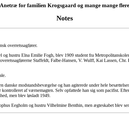
Anetræ for familien Krogsgaard og mange mange fler
Notes
nsk overretssagfører.
 og hustru Elna Emilie Fogh, blev 1909 student fra Metropolitanskolen
 overetssagførerne Staffeldt, Falbe-Hansen, V. Wulff, Kai Lassen, Chr
ale.
den danske modstandsbevægelse og han agiterede under hele besættelsen
 kontrolleret af værnemagten. Selv opfattede han sig som pacifist. Efter
mhed, men blev løsladt 1949.
ophus Eegholm og hustru Vilhelmine Benthin, men ægteskabet blev sen